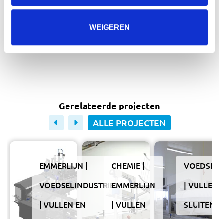
Ik ga akkoord met de
*
privacy statement
WEIGEREN
VERZENDEN
Gerelateerde projecten
ALLE PROJECTEN
EMMERLIJN
CHEMIE
VOEDSEL
VOEDSELINDUSTRIE
EMMERLIJN
VULLEN
VULLEN EN
VULLEN
SLUITEN