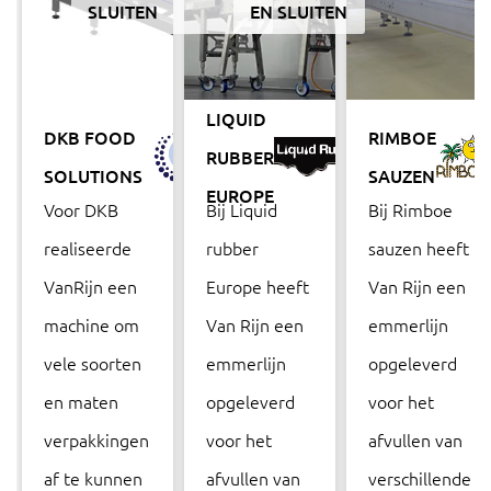
SLUITEN
EN SLUITEN
LIQUID
DKB FOOD
RIMBOE
RUBBER
SOLUTIONS
SAUZEN
EUROPE
Voor DKB
Bij Liquid
Bij Rimboe
realiseerde
rubber
sauzen heeft
VanRijn een
Europe heeft
Van Rijn een
machine om
Van Rijn een
emmerlijn
vele soorten
emmerlijn
opgeleverd
en maten
opgeleverd
voor het
verpakkingen
voor het
afvullen van
af te kunnen
afvullen van
verschillende