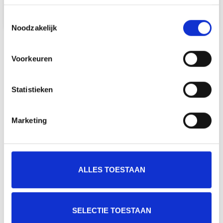
Toestemmingsselectie
Noodzakelijk
ADVIES NODIG OF VRAGEN?
Voorkeuren
Statistieken
Marketing
ALLES TOESTAAN
SELECTIE TOESTAAN