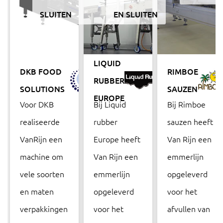
SLUITEN
EN SLUITEN
LIQUID
DKB FOOD
RIMBOE
RUBBER
SOLUTIONS
SAUZEN
EUROPE
Voor DKB
Bij Liquid
Bij Rimboe
realiseerde
rubber
sauzen heeft
VanRijn een
Europe heeft
Van Rijn een
machine om
Van Rijn een
emmerlijn
vele soorten
emmerlijn
opgeleverd
en maten
opgeleverd
voor het
verpakkingen
voor het
afvullen van