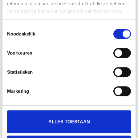
EEN SUCCESVOLLE EMPACK 2021 BEURS!
informatie die u aan ze heeft verstrekt of die ze hebben
verzameld op basis van uw gebruik van hun services.
Woensdag 8 september en donderdag 9
Toestemmingsselectie
september heeft Machinefabriek van Rijn
Noodzakelijk
meegedaan aan de Empack 2021
Voorkeuren
verpakkingsbeurs in de Brabanthallen in Den
Bosch.
Statistieken
Lees meer
Marketing
Vorige
2
ALLES TOESTAAN