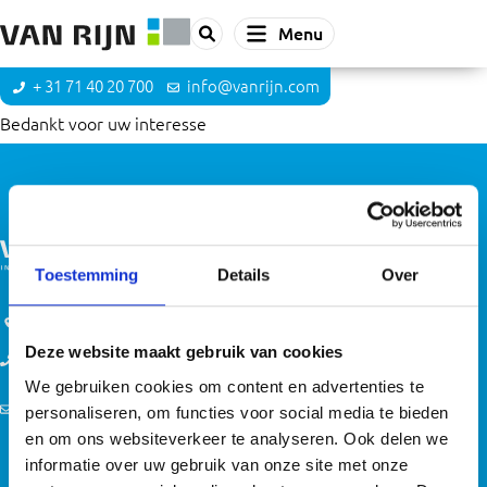
Menu
+ 31 71 40 20 700
info@vanrijn.com
Bedankt voor uw interesse
Toestemming
Details
Over
Route inplannen
Deze website maakt gebruik van cookies
+31 71 40 20 700
We gebruiken cookies om content en advertenties te
info@vanrijn.com
personaliseren, om functies voor social media te bieden
en om ons websiteverkeer te analyseren. Ook delen we
Sitemap
Privacy
Voorwaarden
Disclaimer
informatie over uw gebruik van onze site met onze