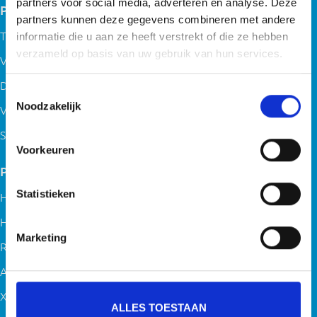
partners voor social media, adverteren en analyse. Deze
Producten
partners kunnen deze gegevens combineren met andere
Transportsystemen
informatie die u aan ze heeft verstrekt of die ze hebben
verzameld op basis van uw gebruik van hun services.
Verpakkingssystemen
Diverse machines
Toestemmingsselectie
Noodzakelijk
Verstelbare opstap
Service & onderhoud
Voorkeuren
Projecten
Statistieken
Hamiplant
Hermadix
Marketing
Rimboe Sauzen
Akzonobel – Alabastine
Xella
ALLES TOESTAAN